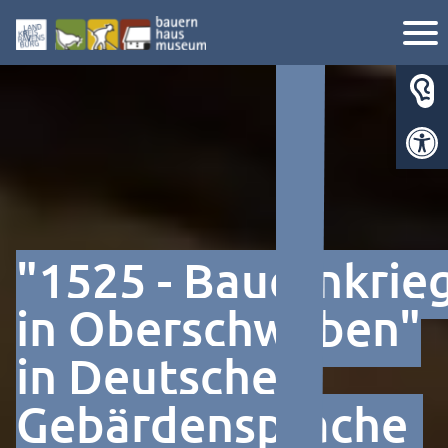
Werkzeugl
"1525 - Bauernkrie
in Oberschwaben"
in Deutscher
Gebärdensprache