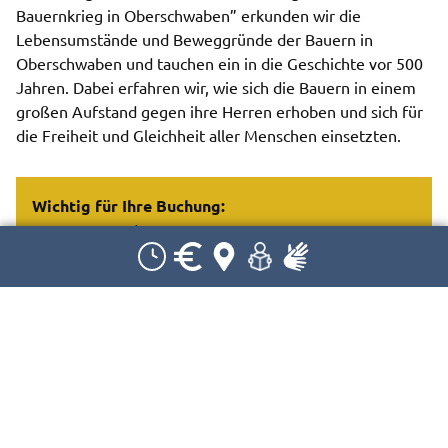
Bauernkrieg in Oberschwaben” erkunden wir die
Lebensumstände und Beweggründe der Bauern in
Oberschwaben und tauchen ein in die Geschichte vor 500
Jahren. Dabei erfahren wir, wie sich die Bauern in einem
großen Aufstand gegen ihre Herren erhoben und sich für
die Freiheit und Gleichheit aller Menschen einsetzten.
Wichtig für Ihre Buchung:
Dauer: 1 Stunde
Kosten: 35€ pro Gruppe zzgl. ermäßigter Eintritt,
Begleitpersonen frei
Max. 20 Personen pro Führung (inkl. Begleitpersonen)
Wir freuen uns auf Ihre Anfrage. Bitte beachten Sie,
dass Ihre Anfrage noch keine verbindliche Buchung
darstellt. Wir prüfen zunächst die Verfügbarkeit des
Angebots am ausgewählten Termin. Sobald das