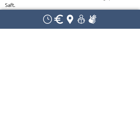
Saft.
Wichtig für Ihre Buchung:
Dauer: 1,5 Std.
Kosten: 54€ pro Gruppe zzgl. Eintritt
Max. 15 Personen pro Projekt
Buchbar: September – Oktober