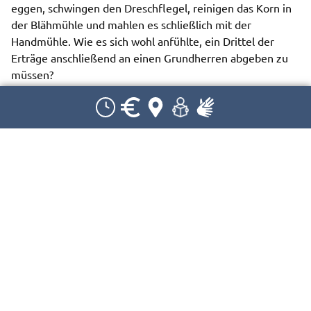
eggen, schwingen den Dreschflegel, reinigen das Korn in
der Blähmühle und mahlen es schließlich mit der
Handmühle. Wie es sich wohl anfühlte, ein Drittel der
Erträge anschließend an einen Grundherren abgeben zu
müssen?
Wichtig für Ihre Buchung:
Dauer: 3,5 Std. I ab 5. Klasse
Kosten: 80€ pro Gruppe | zzgl. Eintritt | max. 15
Personen
Für das Projekt bitte mitbringen: robuste Kleidung,
stabiles Schuhwerk oder Gummistiefel
Eine Begleitperson ist erforderlich. Diese erhält
freien Eintritt.