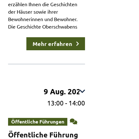
erzählen Ihnen die Geschichten
der Häuser sowie ihrer
Bewohnerinnen und Bewohner.
Die Geschichte Oberschwabens
erhält bei uns ein Gesicht und
menschliche Schicksale behalten
Mehr erfahren
ihre Farbe. Die Kurzführung
dauert maximal 60 Minuten. Die
Teilnahme ist kostenlos.
Anmeldung nicht erforderlich.
9 Aug. 2026
13:00
-
14:00
Öffentliche Führungen
Öffentliche Führung