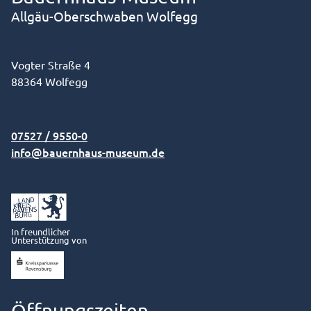
erhält bei uns ein Gesicht und
Allgäu-Oberschwaben Wolfegg
menschliche Schicksale behalten
ihre Farbe. Die Kurzführung
dauert maximal 60 Minuten. Die
Vogter Straße 4
Teilnahme ist kostenlos.
88364 Wolfegg
Anmeldung nicht erforderlich.
07527 / 9550-0
info@bauernhaus-museum.de
In freundlicher
Unterstützung von
Öffnungszeiten