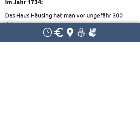
Im Jahr 1734:
Das Haus Häusing hat man vor ungefähr 300
Jahren
in dem Ort Häusing gebaut.
Häusing ist in der Nähe von Amtzell.
Das Haus Häusing war ein Wohnhaus.
Hier wohnte eine Bauern-Familie mit ihren