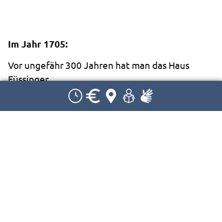
Im Jahr 1705:
Vor ungefähr 300 Jahren hat man das Haus
Füssinger
in dem Ort Sieberatsreute gebaut.
Sieberatsreute liegt in der Nähe von
Ravensburg.
Das Haus Füssinger war Teil von einem Hof.
Der Hof war der größte Hof in Sieberatsreute.
Auf dem Hof hat es noch eine Scheune,
ein Backhaus und einen Schuppen für Wagen
gegeben.
Das Haus hat einen Keller aus Feldsteinen.