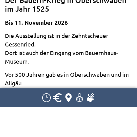
Der Bauern-Krieg in Oberschwaben
im Jahr 1525
Bis 11. November 2026
Die Ausstellung ist in der Zehntscheuer
Gessenried.
Dort ist auch der Eingang vom Bauernhaus-
Museum.
Vor 500 Jahren gab es in Oberschwaben und im
Allgäu
einen großen Bauern-Aufstand.
Früher haben die Adligen und Klöster über die
Bauern bestimmt.
Das wollten die Bauern nicht mehr.
Sie haben sich dagegen gewehrt
und für Freiheit und Gleichheit gekämpft.