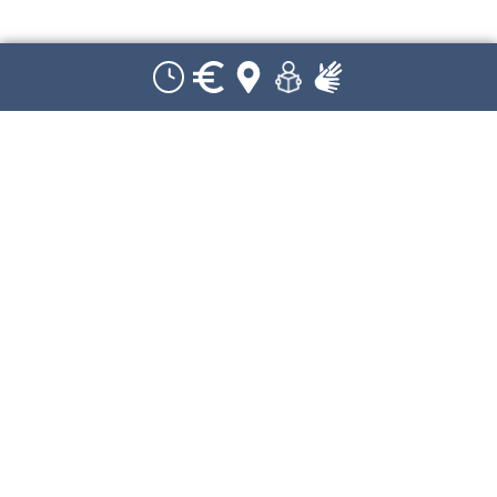
Öffnungszeiten:
Es gibt unterschiedliche Öffnungszeiten.
März und April:
Montags geschlossen
Dienstag bis Sonntag: von 10 Uhr bis 17 Uhr
Außer: Ostermontag ist geöffnet
Mai, Juni, Juli, August und September:
Jeden Tag von 10 Uhr bis 18 Uhr
Auch an Feiertagen ist das Museum geöffnet.
Oktober und November:
Montags geschlossen