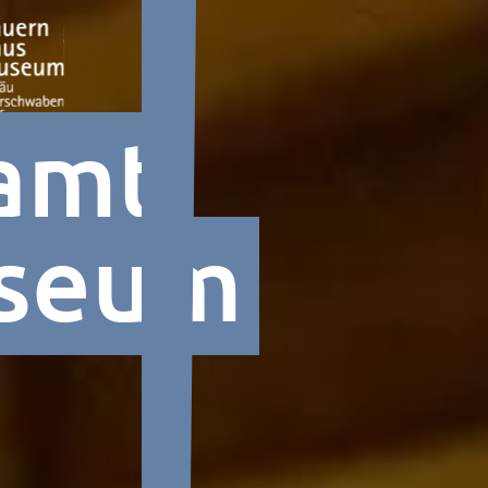
amt
seum