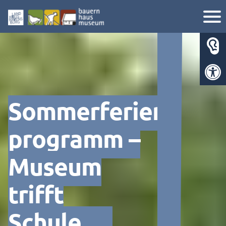
Werkzeugl
Sommerferien­
programm –
Museum
trifft
Schule…