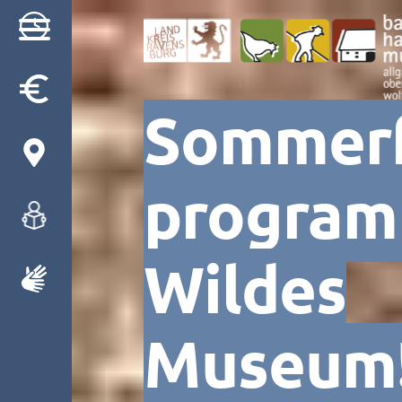
Besuch
Sommerf
Museum
program
Programm
Gruppen
Wildes
Museum