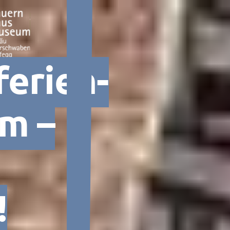
erien­
m –
!