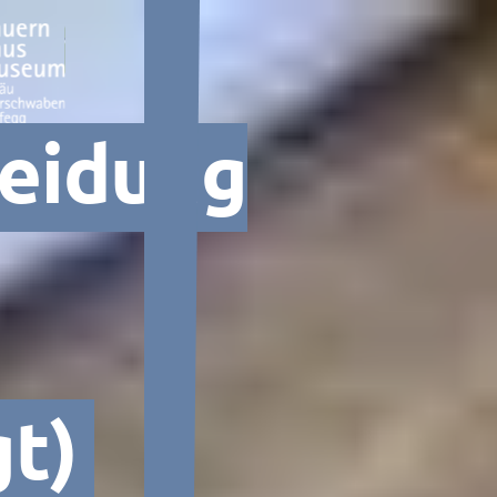
leidung
t)