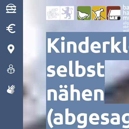
Besuch
Kinderk
Museum
selbst
Programm
Gruppen
nähen
(abgesag