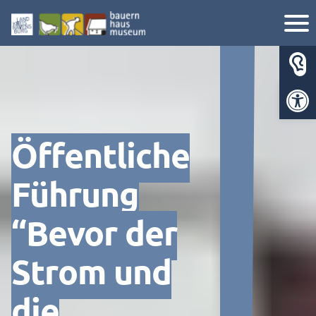
Werkzeugl
Öffentliche
Führung
“Bevor der
Strom und
die