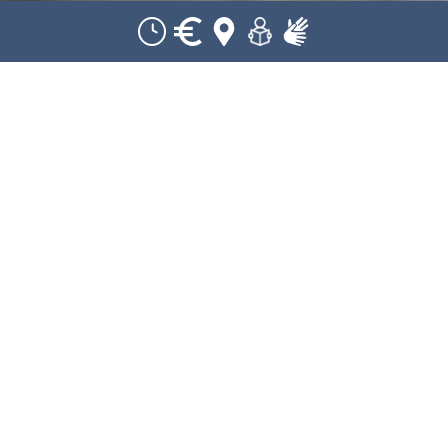
Zurück
Öffentliche Führungen
Öffentliche Führung Hof
Beck
DATUM
UHRZEIT
1 November 2024
13:00 - 14:00
Abgelaufen!
Wie sah der Alltag auf einem oberschwäbischen
Bauernhof der Jahrhundertwende aus? Wie gestalteten
sich die Arbeiten in Haus, Hof und Stall, bevor der Strom